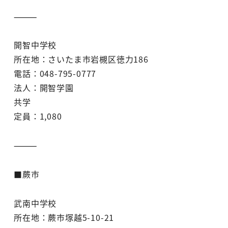
⸻
開智中学校
所在地：さいたま市岩槻区徳力186
電話：048-795-0777
法人：開智学園
共学
定員：1,080
⸻
■蕨市
武南中学校
所在地：蕨市塚越5-10-21