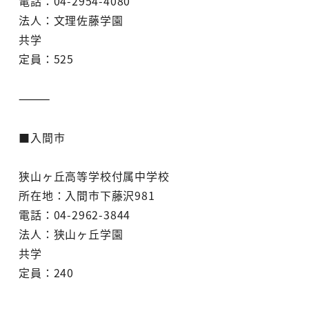
電話：04-2954-4080
法人：文理佐藤学園
共学
定員：525
⸻
■入間市
狭山ヶ丘高等学校付属中学校
所在地：入間市下藤沢981
電話：04-2962-3844
法人：狭山ヶ丘学園
共学
定員：240