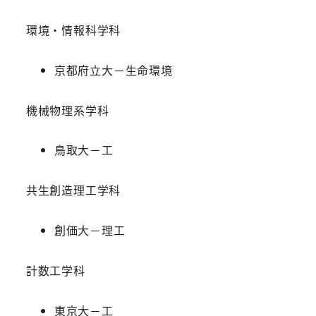
環境・情報科学科
京都府立大－生命環境
機械物理系学科
鳥取大－工
共生創造理工学科
創価大－理工
計数工学科
東京大－工