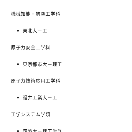
機械知能・航空工学科
東北大－工
原子力安全工学科
東京都市大－理工
原子力技術応用工学科
福井工業大－工
工学システム学類
筑波大－理工学群