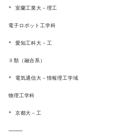
* 室蘭工業大－理工

電子ロボット工学科

* 愛知工科大－工

Ⅱ類（融合系）

* 電気通信大－情報理工学域

物理工学科

* 京都大－工

⸻
