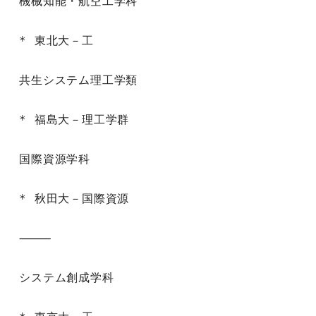
機械知能・航空工学科

* 東北大－工

共生システム理工学類

* 福島大－理工学群

国際資源学科

* 秋田大－国際資源

⸻

システム創成学科
