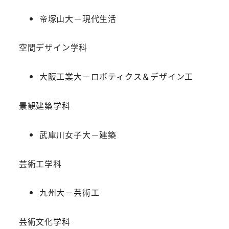
帝塚山大－現代生活
空間デザイン学科
大阪工業大－ロボティクス＆デザイン工
景観建築学科
武庫川女子大－建築
芸術工学科
九州大－芸術工
芸術文化学科