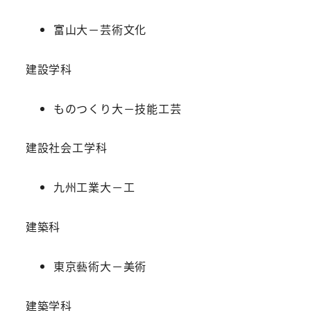
富山大－芸術文化
建設学科
ものつくり大－技能工芸
建設社会工学科
九州工業大－工
建築科
東京藝術大－美術
建築学科