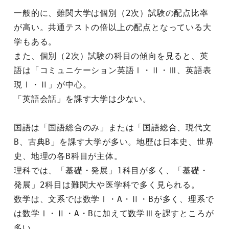
一般的に、難関大学は個別（2次）試験の配点比率
が高い。共通テストの倍以上の配点となっている大
学もある。
また、個別（2次）試験の科目の傾向を見ると、英
語は「コミュニケーション英語Ⅰ・Ⅱ・Ⅲ、英語表
現Ⅰ・Ⅱ」が中心。
「英語会話」を課す大学は少ない。
国語は「国語総合のみ」または「国語総合、現代文
B、古典B」を課す大学が多い。地歴は日本史、世界
史、地理の各B科目が主体。
理科では、「基礎・発展」1科目が多く、「基礎・
発展」2科目は難関大や医学科で多く見られる。
数学は、文系では数学Ⅰ・A・Ⅱ・Bが多く、理系で
は数学Ⅰ・Ⅱ・A・Bに加えて数学Ⅲを課すところが
多い。