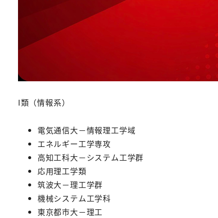
I類（情報系）
電気通信大－情報理工学域
エネルギー工学専攻
高知工科大－システム工学群
応用理工学類
筑波大－理工学群
機械システム工学科
東京都市大－理工