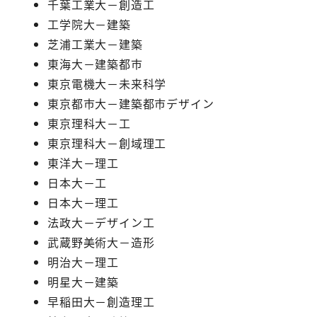
千葉工業大－創造工
工学院大－建築
芝浦工業大－建築
東海大－建築都市
東京電機大－未来科学
東京都市大－建築都市デザイン
東京理科大－工
東京理科大－創域理工
東洋大－理工
日本大－工
日本大－理工
法政大－デザイン工
武蔵野美術大－造形
明治大－理工
明星大－建築
早稲田大－創造理工