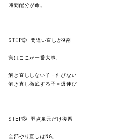
時間配分が命。
STEP② 間違い直しが9割
実はここが一番大事。
解き直ししない子＝伸びない
解き直し徹底する子＝爆伸び
STEP③ 弱点単元だけ復習
全部やり直しはNG。