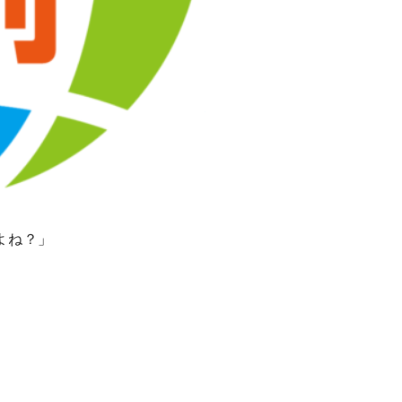
よね？」
、