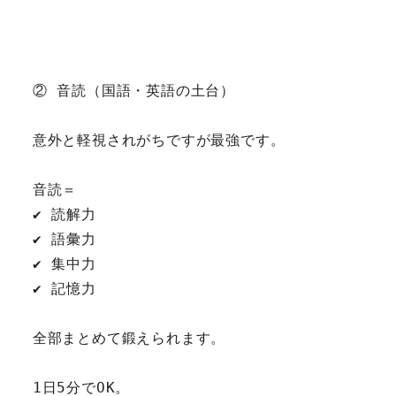
② 音読（国語・英語の土台）
意外と軽視されがちですが最強です。
音読＝
✔ 読解力
✔ 語彙力
✔ 集中力
✔ 記憶力
全部まとめて鍛えられます。
1日5分でOK。