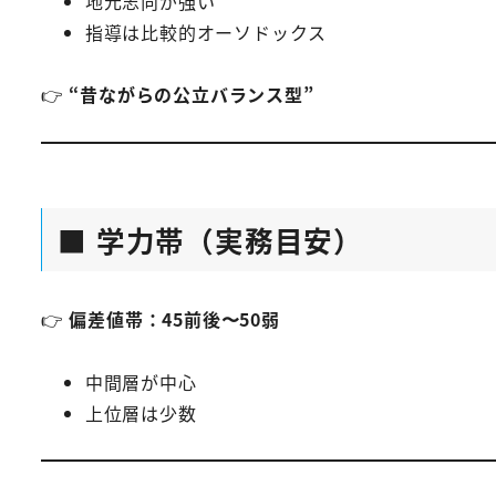
地元志向が強い
指導は比較的オーソドックス
👉
“昔ながらの公立バランス型”
■ 学力帯（実務目安）
👉
偏差値帯：45前後〜50弱
中間層が中心
上位層は少数