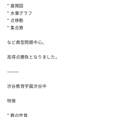
* 展開図
* 水量グラフ
* 点移動
* 集合算
など典型問題中心。
高得点勝負となりました。
⸻
渋谷教育学園渋谷中
特徴
* 数の性質