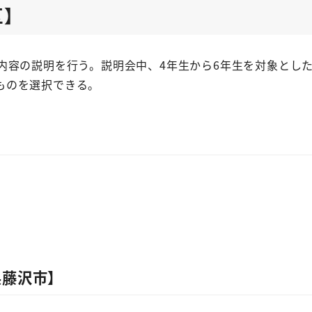
区】
内容の説明を行う。説明会中、4年生から6年生を対象とし
ものを選択できる。
県藤沢市】