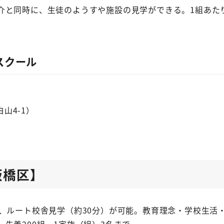
介と同時に、生徒のようすや施設の見学ができる。1組あた
スクール
山4-1）
板橋区】
後、ルート校舎見学（約30分）が可能。教育理念・学校生
先着200組。1家族（組）3名まで。