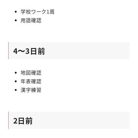
学校ワーク1周
用語確認
4〜3日前
地図確認
年表確認
漢字練習
2日前