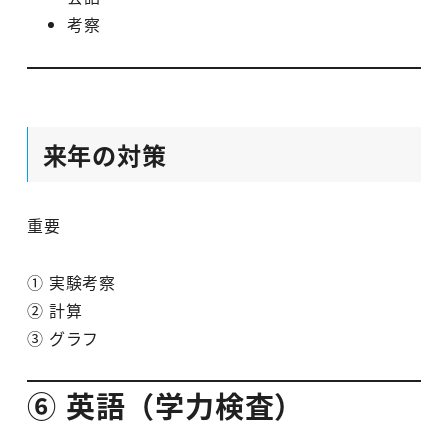
考察
来年の対策
重要
① 実験考察
② 計算
③ グラフ
⑥ 英語（学力検査）