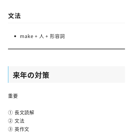
文法
make + 人 + 形容詞
来年の対策
重要
① 長文読解
② 文法
③ 英作文