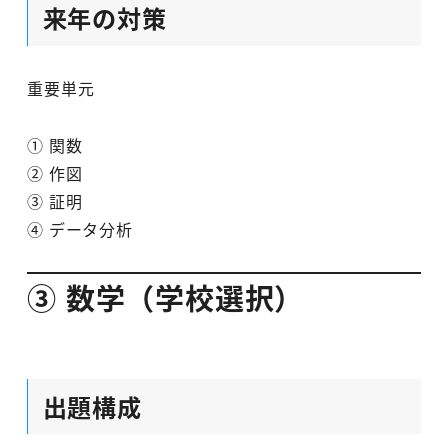
来年の対策
重要単元
① 関数
② 作図
③ 証明
④ データ分析
③ 数学（学校選択）
出題構成