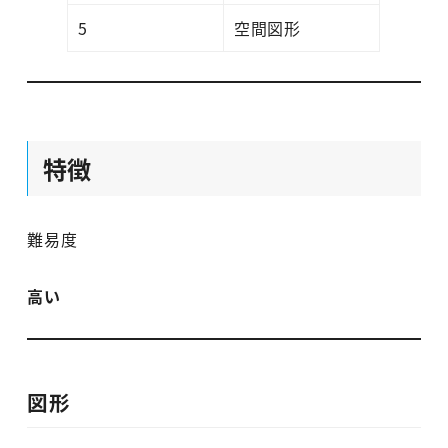
5
空間図形
特徴
難易度
高い
図形