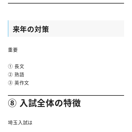
来年の対策
重要
① 長文
② 熟語
③ 英作文
⑧ 入試全体の特徴
埼玉入試は