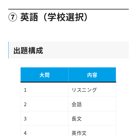
⑦ 英語（学校選択）
出題構成
大問
内容
1
リスニング
2
会話
3
長文
4
英作文