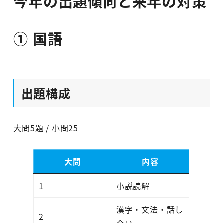
今年の出題傾向と来年の対策
① 国語
出題構成
大問5題 / 小問25
大問
内容
1
小説読解
漢字・文法・話し
2
合い