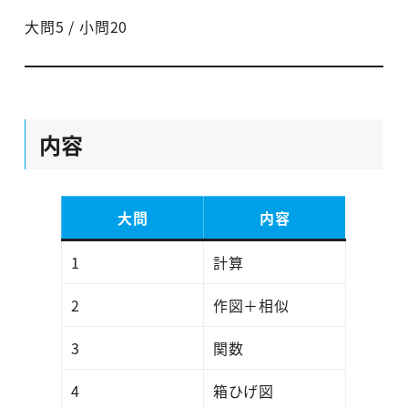
大問5 / 小問20
内容
大問
内容
1
計算
2
作図＋相似
3
関数
4
箱ひげ図