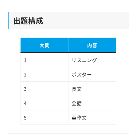
出題構成
大問
内容
1
リスニング
2
ポスター
3
長文
4
会話
5
英作文