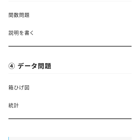
関数問題
説明を書く
④ データ問題
箱ひげ図
統計