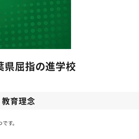
葉県屈指の進学校
う教育理念
つです。