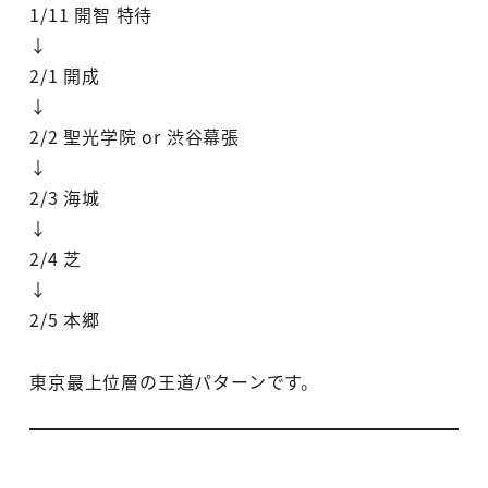
1/11 開智 特待
↓
2/1 開成
↓
2/2 聖光学院 or 渋谷幕張
↓
2/3 海城
↓
2/4 芝
↓
2/5 本郷
東京最上位層の王道パターンです。