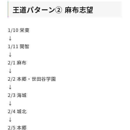
王道パターン② 麻布志望
1/10 栄東
↓
1/11 開智
↓
2/1 麻布
↓
2/2 本郷・世田谷学園
↓
2/3 海城
↓
2/4 城北
↓
2/5 本郷