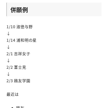
併願例
1/10 淑徳与野
↓
1/14 浦和明の星
↓
2/1 吉祥女子
↓
2/2 富士見
↓
2/3 鴎友学園
最近は
鴎友