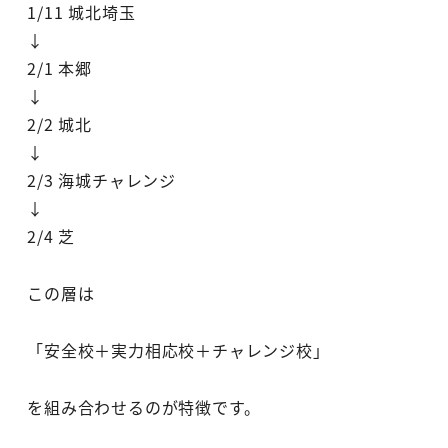
1/11 城北埼玉
↓
2/1 本郷
↓
2/2 城北
↓
2/3 海城チャレンジ
↓
2/4 芝
この層は
「安全校＋実力相応校＋チャレンジ校」
を組み合わせるのが特徴です。