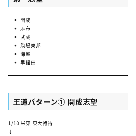
開成
麻布
武蔵
駒場東邦
海城
早稲田
王道パターン① 開成志望
1/10 栄東 東大特待
↓