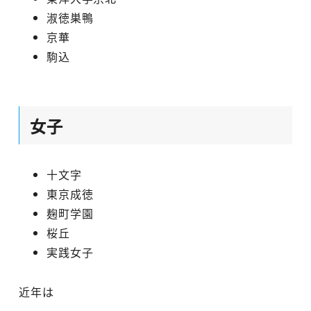
淑徳巣鴨
京華
駒込
女子
十文字
東京成徳
麹町学園
桜丘
実践女子
近年は