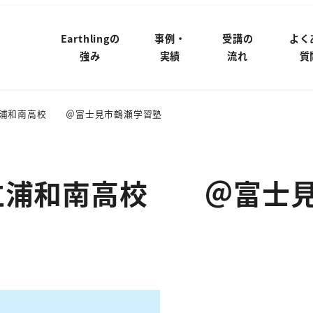
Earthlingの
事例・
受講の
よく
強み
実績
流れ
質
立浦和南高校 ＠富士見市鶴瀬学習塾
市立浦和南高校 ＠富士