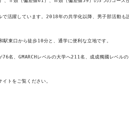
）、Ⅱ類（偏差値61）、Ⅲ類（偏差値59）の3つのコース
ルで活躍しています。2018年の共学化以降、男子部活動も
和駅東口から徒歩10分と、通学に便利な立地です。  
6名、GMARCHレベルの大学へ211名、成成獨國レベルの
サイトをご覧ください。  