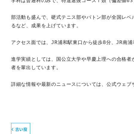
学科は普通科のみで、特進選抜コースⅠ類（偏差値63
部活動も盛んで、硬式テニス部やバトン部が全国レベ
るなど、成果を上げています。  
アクセス面では、JR浦和駅東口から徒歩8分、JR南浦
進学実績としては、国公立大学や早慶上理への合格者が7
者を輩出しています。    
詳細な情報や最新のニュースについては、公式ウェブ
古い投