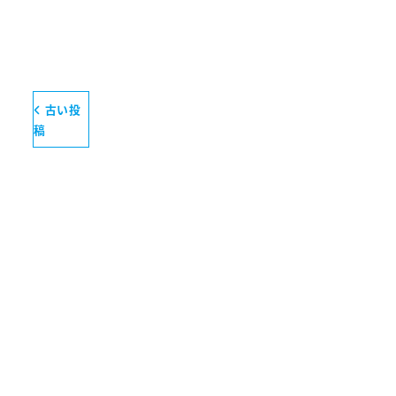
古い投
稿