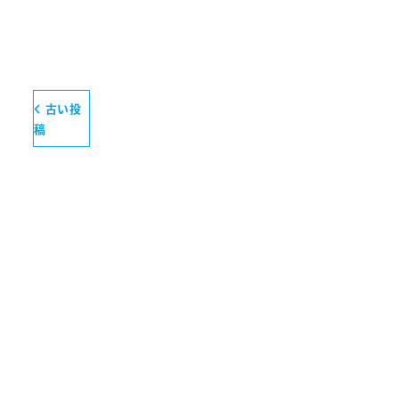
古い投
稿