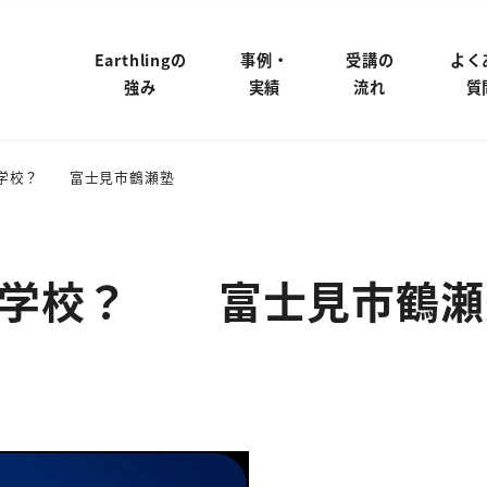
Earthlingの
事例・
受講の
よく
強み
実績
流れ
質
な学校？ 富士見市鶴瀬塾
な学校？ 富士見市鶴瀬