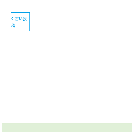
古い投
稿