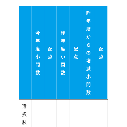
昨
年
度
今
昨
か
年
年
ら
度
配
度
配
配
の
小
点
小
点
点
増
問
問
減
数
数
小
問
数
選
択
肢