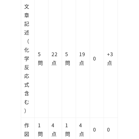
文
章
記
述
（
化
5
22
5
19
+3
学
0
問
点
問
点
点
反
応
式
含
む
）
作
1
4
1
4
0
0
図
問
点
問
点