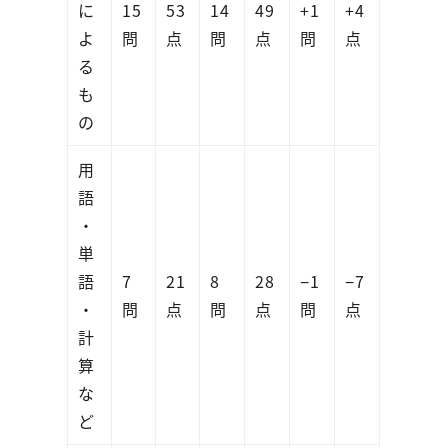
に
15
53
14
49
+1
+4
よ
問
点
問
点
問
点
る
も
の
用
語
・
単
語
7
21
8
28
−1
−7
・
問
点
問
点
問
点
計
算
な
ど