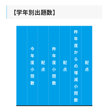
【学年別出題数】
昨
年
度
今
昨
か
年
年
ら
度
配
度
配
配
の
小
点
小
点
点
増
問
問
減
数
数
小
問
数