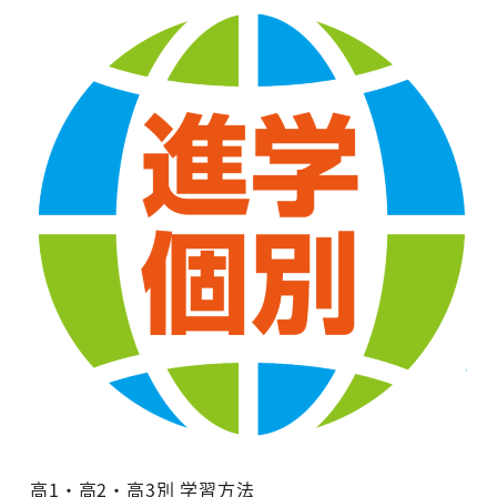
高1・高2・高3別 学習方法