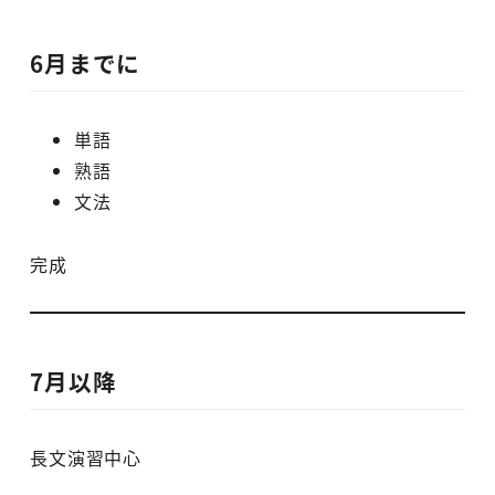
6月までに
単語
熟語
文法
完成
7月以降
長文演習中心