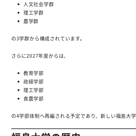
人文社会学群
理工学群
農学群
の3学群から構成されています。
さらに2027年度からは、
教育学部
政経学部
理工学部
食農学部
の4学部体制へ再編される予定であり、新しい福島大